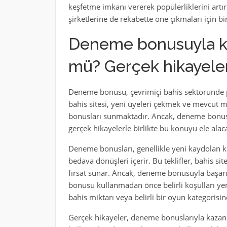
keşfetme imkanı vererek popülerliklerini artırı
şirketlerine de rekabette öne çıkmaları için bi
Deneme bonusuyla 
mü? Gerçek hikayeler
Deneme bonusu, çevrimiçi bahis sektöründe po
bahis sitesi, yeni üyeleri çekmek ve mevcut 
bonusları sunmaktadır. Ancak, deneme bon
gerçek hikayelerle birlikte bu konuyu ele alaca
Deneme bonusları, genellikle yeni kaydolan ku
bedava dönüşleri içerir. Bu teklifler, bahis s
fırsat sunar. Ancak, deneme bonusuyla başarı
bonusu kullanmadan önce belirli koşulları ye
bahis miktarı veya belirli bir oyun kategorisin
Gerçek hikayeler, deneme bonuslarıyla kazanç s