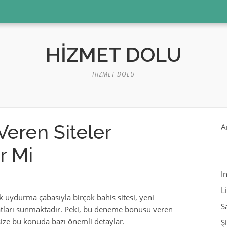
HIZMET DOLU
HIZMET DOLU
eren Siteler
A
r Mi
I
L
 uydurma çabasıyla birçok bahis sitesi, yeni
S
atları sunmaktadır. Peki, bu deneme bonusu veren
size bu konuda bazı önemli detaylar.
Ş