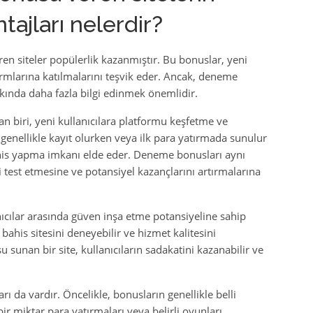
tajları nelerdir?
 siteler popülerlik kazanmıştır. Bu bonuslar, yeni
formlarına katılmalarını teşvik eder. Ancak, deneme
kkında daha fazla bilgi edinmek önemlidir.
 biri, yeni kullanıcılara platformu keşfetme ve
enellikle kayıt olurken veya ilk para yatırmada sunulur
ahis yapma imkanı elde eder. Deneme bonusları aynı
 test etmesine ve potansiyel kazançlarını artırmalarına
ıcılar arasında güven inşa etme potansiyeline sahip
bahis sitesini deneyebilir ve hizmet kalitesini
 sunan bir site, kullanıcıların sadakatini kazanabilir ve
 da vardır. Öncelikle, bonusların genellikle belli
i bir miktar para yatırmaları veya belirli oyunları