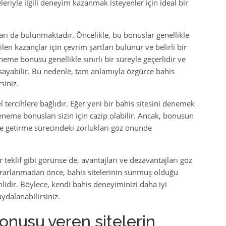
leriyle ilgili deneyim kazanmak isteyenler için ideal bir
rı da bulunmaktadır. Öncelikle, bu bonuslar genellikle
len kazançlar için çevrim şartları bulunur ve belirli bir
eme bonusu genellikle sınırlı bir süreyle geçerlidir ve
sayabilir. Bu nedenle, tam anlamıyla özgürce bahis
siniz.
tercihlere bağlıdır. Eğer yeni bir bahis sitesini denemek
neme bonusları sizin için cazip olabilir. Ancak, bonusun
ine getirme sürecindeki zorlukları göz önünde
 teklif gibi görünse de, avantajları ve dezavantajları göz
ararlanmadan önce, bahis sitelerinin sunmuş olduğu
mlidir. Böylece, kendi bahis deneyiminizi daha iyi
aydalanabilirsiniz.
nusu veren sitelerin