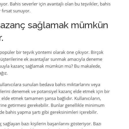
yor. Bahis severler için avantajlı olan bu teşvikler, bahis
r fırsat sunuyor.
kazanç sağlamak mümkün
.
püler bir teşvik yöntemi olarak öne çıkıyor. Birçok
müşterilerine ek avantajlar sunmak amacıyla deneme
usuyla kazanç sağlamak mümkün mü? Bu makalede,
ğız.
llanıcılara sunulan bedava bahis miktarlarını veya
itelerini denemek ve potansiyel kazanç elde etmek için bir
 elde etmek tamamen şansa bağlıdır. Kullanıcıların,
rine getirmesi gerekebilir. Bunlar genellikle minimum
de bahis yapma şartı gibi gereksinimleri içerebilir.
ağlayan bazı kişilerin başarılarını gösteriyor. Bazı