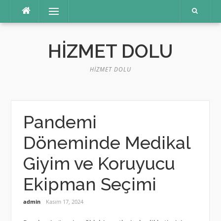
İçeriğe
Menü
atla
HIZMET DOLU
HIZMET DOLU
Pandemi
Döneminde Medikal
Giyim ve Koruyucu
Ekipman Seçimi
admin
Kasım 17, 2024