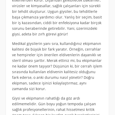
etkenlerden korur. Dışarıdan gelebilecek bakteriler,
virüsler ve kimyasallar, sağlık çalışanları için sürekli
bir tehdit oluşturur. Uygun giysiler, bu tehditlerle
başa çıkmanıza yardımcı olur. Yanlış bir seçim, basit
bir iş kazasından, ciddi bir enfeksiyona kadar birçok
sorunu beraberinde getirebilir. Yani, üzerinizdeki
giysi, adeta bir zırh görevi görür!
Medikal giysilerin yanı sıra, kullandığınız ekipmanın
kalitesi de büyük bir fark yaratır. Örneğin, cerrahlar
ve hemşireler için önerilen eldivenlerin dayanıklı ve
steril olması şarttır. Merak ettiniz mi, bu ekipmanlar
ne kadar önem taşıyor? Düşünün ki, bir cerrah işlem
sırasında kullanılan eldivenin kalitesiz olduğunu
fark ederse, o anki durumu nasıl yönetir? Doğru
ekipman, sadece işinizi kolaylaştırmaz, aynı
zamanda sizi korur.
Giysi ve ekipmanın rahatlığı da göz ardı
edilmemelidir. Gün boyu yoğun tempoda çalışan
sağlık profesyonellerinin, rahat hissetmesi kritik