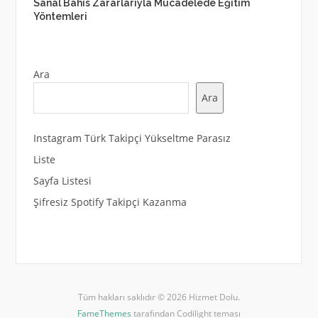
Sanal Bahis Zararlarıyla Mücadelede Eğitim
Yöntemleri
Ara
Ara
Instagram Türk Takipçi Yükseltme Parasız
Liste
Sayfa Listesi
Şifresiz Spotify Takipçi Kazanma
Tüm hakları saklıdır © 2026 Hizmet Dolu.
FameThemes
tarafından Codilight teması