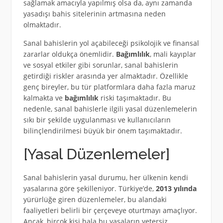
sağlamak amacıyla yapılmış olsa da, aynı zamanda
yasadışı bahis sitelerinin artmasına neden
olmaktadır.
Sanal bahislerin yol açabileceği psikolojik ve finansal
zararlar oldukça önemlidir.
Bağımlılık
, mali kayıplar
ve sosyal etkiler gibi sorunlar, sanal bahislerin
getirdiği riskler arasında yer almaktadır. Özellikle
genç bireyler, bu tür platformlara daha fazla maruz
kalmakta ve
bağımlılık
riski taşımaktadır. Bu
nedenle, sanal bahislerle ilgili yasal düzenlemelerin
sıkı bir şekilde uygulanması ve kullanıcıların
bilinçlendirilmesi büyük bir önem taşımaktadır.
[Yasal Düzenlemeler]
Sanal bahislerin yasal durumu, her ülkenin kendi
yasalarına göre şekilleniyor. Türkiye’de,
2013 yılında
yürürlüğe giren düzenlemeler, bu alandaki
faaliyetleri belirli bir çerçeveye oturtmayı amaçlıyor.
Ancak, birçok kişi hala bu yasaların yetersiz