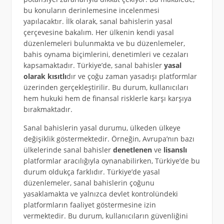
bu konuların derinlemesine incelenmesi
yapılacaktır. İlk olarak, sanal bahislerin yasal
çerçevesine bakalım. Her ülkenin kendi yasal
düzenlemeleri bulunmakta ve bu düzenlemeler,
bahis oynama biçimlerini, denetimleri ve cezaları
kapsamaktadır. Türkiye’de, sanal bahisler
yasal
olarak kısıtlı
dır ve çoğu zaman yasadışı platformlar
üzerinden gerçekleştirilir. Bu durum, kullanıcıları
hem hukuki hem de finansal risklerle karşı karşıya
bırakmaktadır.
Sanal bahislerin yasal durumu, ülkeden ülkeye
değişiklik göstermektedir. Örneğin, Avrupa’nın bazı
ülkelerinde sanal bahisler
denetlenen
ve
lisanslı
platformlar aracılığıyla oynanabilirken, Türkiye’de bu
durum oldukça farklıdır. Türkiye’de yasal
düzenlemeler, sanal bahislerin çoğunu
yasaklamakta ve yalnızca devlet kontrolündeki
platformların faaliyet göstermesine izin
vermektedir. Bu durum, kullanıcıların güvenliğini