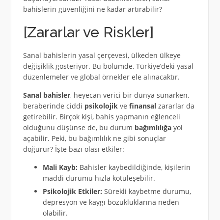
bahislerin güvenliğini ne kadar artırabilir?
[Zararlar ve Riskler]
Sanal bahislerin yasal çerçevesi, ülkeden ülkeye
değişiklik gösteriyor. Bu bölümde, Türkiye’deki yasal
düzenlemeler ve global örnekler ele alınacaktır.
Sanal bahisler
, heyecan verici bir dünya sunarken,
beraberinde ciddi
psikolojik
ve
finansal
zararlar da
getirebilir. Birçok kişi, bahis yapmanın eğlenceli
olduğunu düşünse de, bu durum
bağımlılığa
yol
açabilir. Peki, bu bağımlılık ne gibi sonuçlar
doğurur? İşte bazı olası etkiler:
Mali Kayb:
Bahisler kaybedildiğinde, kişilerin
maddi durumu hızla kötüleşebilir.
Psikolojik Etkiler:
Sürekli kaybetme durumu,
depresyon ve kaygı bozukluklarına neden
olabilir.