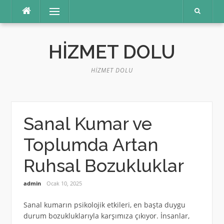
İçeriğe
Menü
atla
HIZMET DOLU
HIZMET DOLU
Sanal Kumar ve
Toplumda Artan
Ruhsal Bozukluklar
admin
Ocak 10, 2025
Sanal kumarın psikolojik etkileri, en başta duygu
durum bozukluklarıyla karşımıza çıkıyor. İnsanlar,