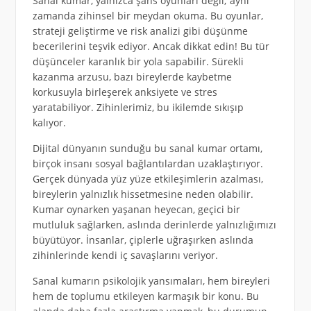
Sanal kumar, yalnızca şans oyunları değil; aynı
zamanda zihinsel bir meydan okuma. Bu oyunlar,
strateji geliştirme ve risk analizi gibi düşünme
becerilerini teşvik ediyor. Ancak dikkat edin! Bu tür
düşünceler karanlık bir yola sapabilir. Sürekli
kazanma arzusu, bazı bireylerde kaybetme
korkusuyla birleşerek anksiyete ve stres
yaratabiliyor. Zihinlerimiz, bu ikilemde sıkışıp
kalıyor.
Dijital dünyanın sunduğu bu sanal kumar ortamı,
birçok insanı sosyal bağlantılardan uzaklaştırıyor.
Gerçek dünyada yüz yüze etkileşimlerin azalması,
bireylerin yalnızlık hissetmesine neden olabilir.
Kumar oynarken yaşanan heyecan, geçici bir
mutluluk sağlarken, aslında derinlerde yalnızlığımızı
büyütüyor. İnsanlar, çiplerle uğraşırken aslında
zihinlerinde kendi iç savaşlarını veriyor.
Sanal kumarın psikolojik yansımaları, hem bireyleri
hem de toplumu etkileyen karmaşık bir konu. Bu