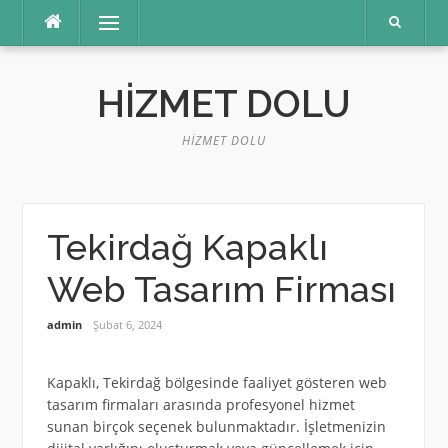
İçeriğe
Menü
atla
HIZMET DOLU
HIZMET DOLU
Tekirdağ Kapaklı
Web Tasarım Firması
admin
Şubat 6, 2024
Kapaklı, Tekirdağ bölgesinde faaliyet gösteren web
tasarım firmaları arasında profesyonel hizmet
sunan birçok seçenek bulunmaktadır. İşletmenizin