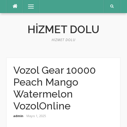
İçeriğe
Menü
atla
HIZMET DOLU
HIZMET DOLU
Vozol Gear 10000
Peach Mango
Watermelon
VozolOnline
admin
Mayıs 1, 2025