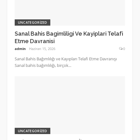
UNCATEGORIZED
Sanal Bahis Bagimliligi Ve Kayiplari Telafi
Etme Davranisi
admin
Haziran 15, 2026
0
Sanal Bahis Bağımlılığı ve Kayıpları Telafi Etme Davranışı
Sanal bahis bağımlılığı, birçok...
UNCATEGORIZED