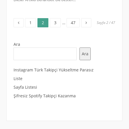
Sayfa
Sayfa
Sayfa
Sayfa
Yazı
1
2
3
…
47
Sayfa 2 / 47
sayfalaması
Ara
Ara
Instagram Türk Takipçi Yükseltme Parasız
Liste
Sayfa Listesi
Şifresiz Spotify Takipçi Kazanma