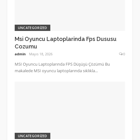
UNCATEGORIZED
Msi Oyuncu Laptoplarinda Fps Dususu
Cozumu
admin
Mayıs 18, 2026
0
MSI Oyuncu Laptoplarında FPS Düşüşü Çözümü Bu
makalede MSI oyuncu laptoplarında sıklıkla...
UNCATEGORIZED