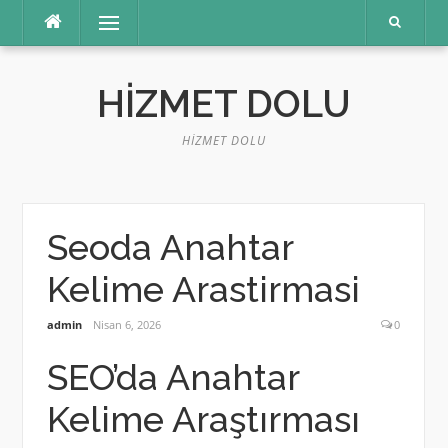
İçeriğe
Menü
atla
HIZMET DOLU
HIZMET DOLU
Seoda Anahtar
Kelime Arastirmasi
admin
Nisan 6, 2026
0
SEO’da Anahtar
Kelime Araştırması