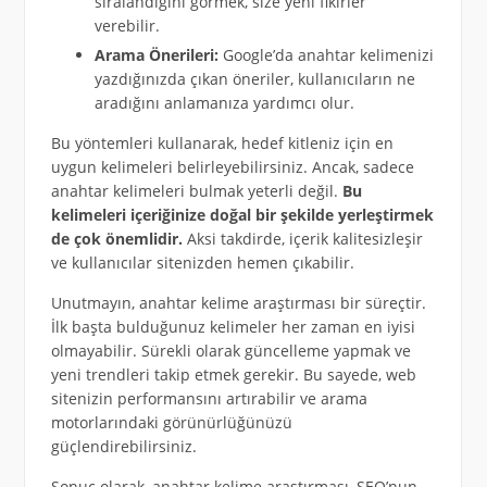
sıralandığını görmek, size yeni fikirler
verebilir.
Arama Önerileri:
Google’da anahtar kelimenizi
yazdığınızda çıkan öneriler, kullanıcıların ne
aradığını anlamanıza yardımcı olur.
Bu yöntemleri kullanarak, hedef kitleniz için en
uygun kelimeleri belirleyebilirsiniz. Ancak, sadece
anahtar kelimeleri bulmak yeterli değil.
Bu
kelimeleri içeriğinize doğal bir şekilde yerleştirmek
de çok önemlidir.
Aksi takdirde, içerik kalitesizleşir
ve kullanıcılar sitenizden hemen çıkabilir.
Unutmayın, anahtar kelime araştırması bir süreçtir.
İlk başta bulduğunuz kelimeler her zaman en iyisi
olmayabilir. Sürekli olarak güncelleme yapmak ve
yeni trendleri takip etmek gerekir. Bu sayede, web
sitenizin performansını artırabilir ve arama
motorlarındaki görünürlüğünüzü
güçlendirebilirsiniz.
Sonuç olarak, anahtar kelime araştırması, SEO’nun